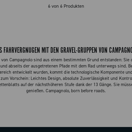
6 von 6 Produkten
S FAHRVERGNÜGEN MIT DEN GRAVEL-GRUPPEN VON CAMPAGN
 von Campagnolo sind aus einem bestimmten Grund entstanden: Sie d
n und abseits der ausgetretenen Pfade mit dem Rad unterwegs sind. B
-Bereich entwickelt wurden, kommt die technologische Komponente und 
l zum Vorschein: Leichtes Design, absolute Zuverlässigkeit und Kontr
Kettenblatts auf der nächsthöheren Stufe dank der 13 Gänge. Sie müs
genießen. Campagnolo, born before roads.