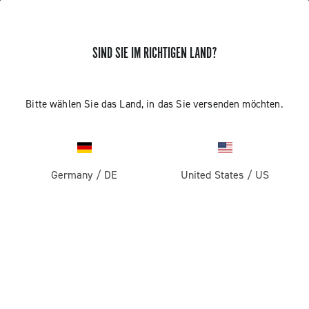
SIND SIE IM RICHTIGEN LAND?
SORRY!
WE CANNOT FIND THE PAGE YOU ARE LOOKING
Bitte wählen Sie das Land, in das Sie versenden möchten.
FOR!
WEITER EINKAUFEN
Germany
/
DE
United States
/
US
PRODUKTE
Rennrad
ABOUT