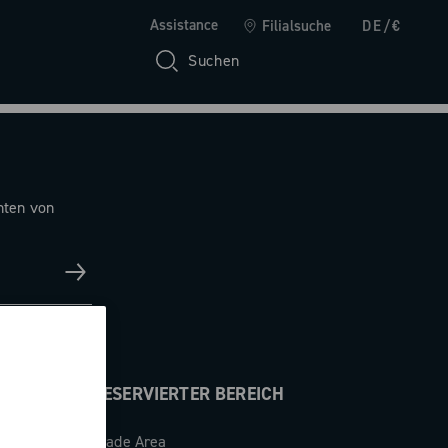
Assistance
Filialsuche
DE/€
Suchen
hten von
RESERVIERTER BEREICH
Trade Area