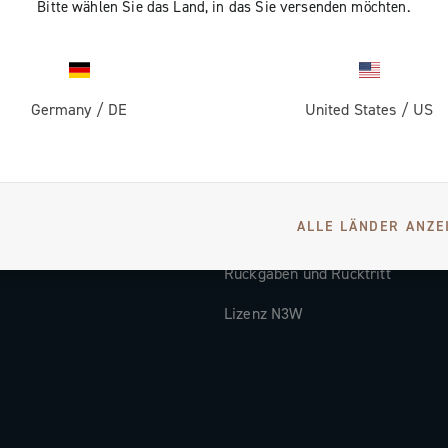
Bitte wählen Sie das Land, in das Sie versenden möchten.
Dokumentation
Video-Tutorial
Germany
/
DE
United States
/
US
ns
FAQ
Distributors and Service Center
Zahlungsarten
ALLE LÄNDER ANZE
Versandländer und -zeiten
Rückgaben und Rücktritt
Lizenz N3W