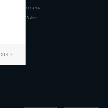
Press Area
B2B Area
IGEN