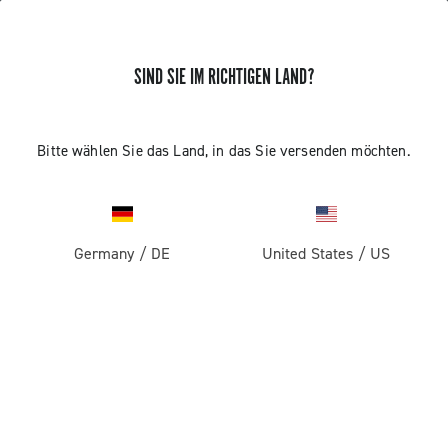
SIND SIE IM RICHTIGEN LAND?
ERHALTEN SIE NEUIGKEITEN UND UPDATES
Abonnieren und bleiben Sie auf dem Laufenden über
Bitte wählen Sie das Land, in das Sie versenden möchten.
die neuesten Nachrichten von Campagnolo
Germany
/
DE
United States
/
US
PRODUKTE
Rennrad
ABOUT
Gravel
Unternehmen