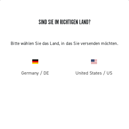
SIND SIE IM RICHTIGEN LAND?
ERHALTEN SIE NEUIGKEITEN UND UPDATES
Abonnieren und bleiben Sie auf dem Laufenden über
Bitte wählen Sie das Land, in das Sie versenden möchten.
die neuesten Nachrichten von Campagnolo
Germany
/
DE
United States
/
US
PRODUKTE
Rennrad
ABOUT
Gravel
Unternehmen