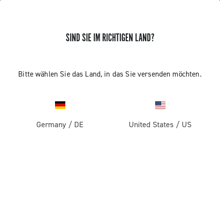
SIND SIE IM RICHTIGEN LAND?
ERHALTEN SIE NEUIGKEITEN UND UPDATES
Abonnieren und bleiben Sie auf dem Laufenden über
Bitte wählen Sie das Land, in das Sie versenden möchten.
die neuesten Nachrichten von Campagnolo
Germany
/
DE
United States
/
US
PRODUKTE
Rennrad
ABOUT
Gravel
Unternehmen