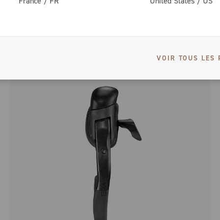
France
/
FR
United States
/
US
CHAÎNE EKAR C13
VOIR TOUS LES 
NEW IN