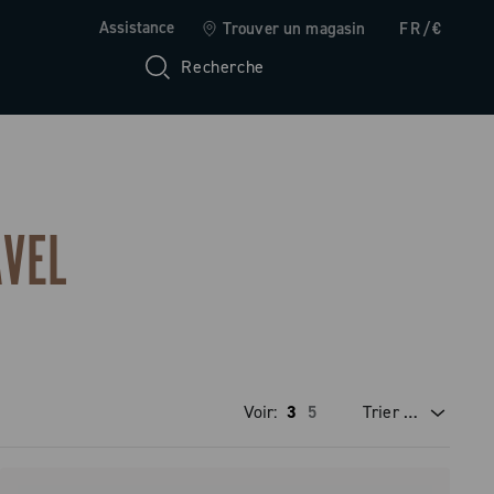
Assistance
Trouver un magasin
FR/€
Recherche
VEL
Voir:
3
5
Trier par
prix dégressif