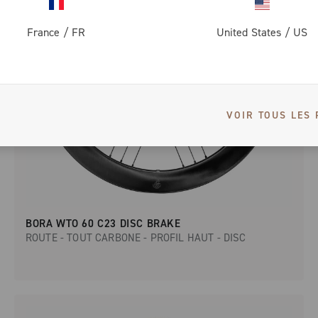
France
/
FR
United States
/
US
VOIR TOUS LES 
BORA WTO 60 C23 DISC BRAKE
ROUTE - TOUT CARBONE - PROFIL HAUT - DISC