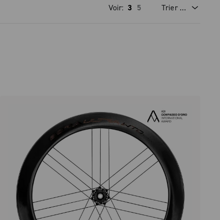
Voir:
3
5
Trier par
prix dégressif
prix croissant