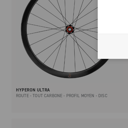
HYPERON ULTRA
ROUTE - TOUT CARBONE - PROFIL MOYEN - DISC