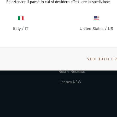
Selezionare il paese in cui si desidera effettuare la spedizione.
Documentazione tecnica
Video Tutorial
Italy
/
IT
United States
/
US
oi
FAQ
Distributori e Service Center
Metodi di Pagamento
VEDI TUTTI I 
Paesi e tempi di spedizione
Resi e Recesso
Licenza N3W