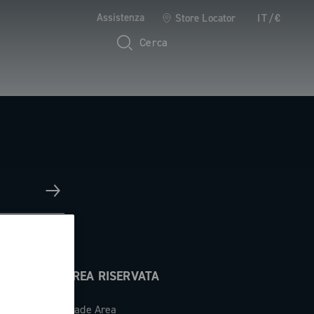
Assistenza
Store Locator
IT/€
Cerca
AREA RISERVATA
Trade Area