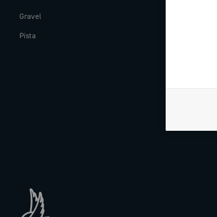
Gravel
Storia
Pista
The Journal
Lavora con n