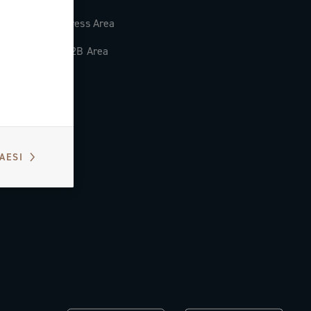
Press Area
B2B Area
PAESI