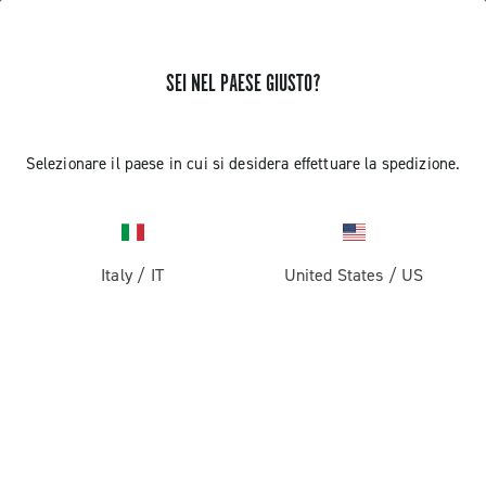
SEI NEL PAESE GIUSTO?
RICEVI NOTIZIE E AGGIORNAMENTI
Iscriviti e resta aggiornato sulle ultime novità
Selezionare il paese in cui si desidera effettuare la spedizione.
Italy
/
IT
United States
/
US
PRODOTTI
Strada
ABOUT
Gravel
Azienda
ASSISTENZA
Pista