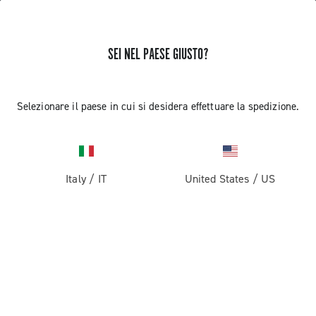
SEI NEL PAESE GIUSTO?
RICEVI NOTIZIE E AGGIORNAMENTI
Iscriviti e resta aggiornato sulle ultime novità
Selezionare il paese in cui si desidera effettuare la spedizione.
Italy
/
IT
United States
/
US
PRODOTTI
Strada
ABOUT
Gravel
Azienda
ASSISTENZA
Pista