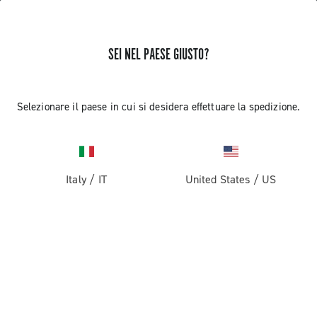
SEI NEL PAESE GIUSTO?
NESSUN RISULTATO TROVATO
Selezionare il paese in cui si desidera effettuare la spedizione.
Italy
/
IT
United States
/
US
RICEVI NOTIZIE E AGGIORNAMENTI
Iscriviti e resta aggiornato sulle ultime novità