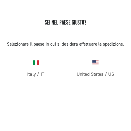
SEI NEL PAESE GIUSTO?
AGGIORNAMENTO INDICIZZAZIONE
Selezionare il paese in cui si desidera effettuare la spedizione.
COMANDO DESTRO EP ULTRA SHIFT
10S CAMPAGNOLO
Italy
/
IT
United States
/
US
Scopri come effettuare l'aggiornamento del comando
destro EP Ultra Shift 10S