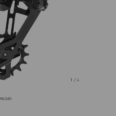
1
/ 4
WNLOAD