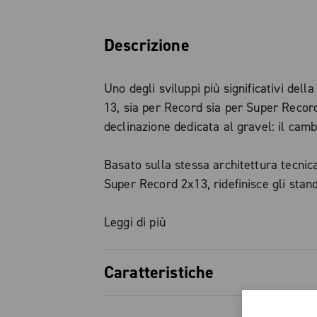
Descrizione
Uno degli sviluppi più significativi dell
13, sia per Record sia per Super Record
declinazione dedicata al gravel: il camb
Basato sulla stessa architettura tecnic
Super Record 2x13, ridefinisce gli stan
cambiata anche sui terreni più accident
un percorso del deragliatore ottimizzat
Leggi di più
transizioni tra i rapporti fluide, rapide
anche sotto sforzo, massimizzando l’eff
Caratteristiche
l’intera scala pignoni.
Cambio preciso, fluido, efficiente e