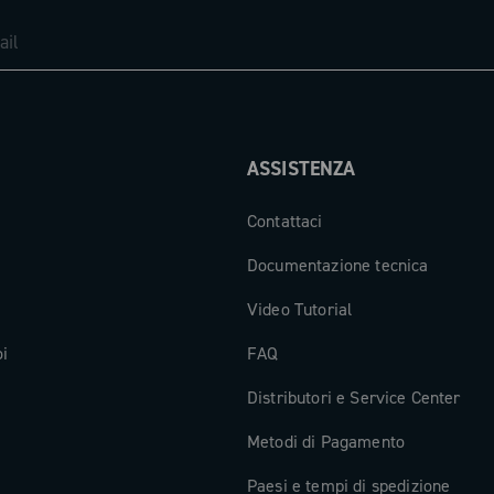
compatibile
r affrontare
rnitura è stata
ecnologia
7,5 mm,
ASSISTENZA
ntire ampio
Contattaci
ersale,
Documentazione tecnica
versal
Video Tutorial
onali. È
con autonomia
oi
FAQ
astano 60
Distributori e Service Center
 di carica è
tegrato, app
Metodi di Pagamento
re USB-C
Paesi e tempi di spedizione