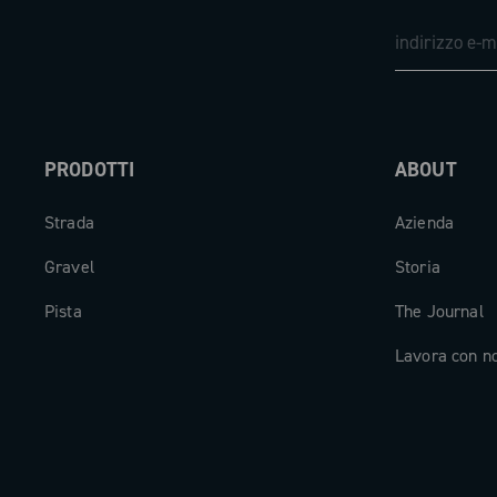
della gabbia, con bilanciere allungato, 
con cassette fino a 48 denti e ideale pe
anche le salite più ripide. Anche la gua
ottimizzata per il gravel: mantiene la t
Ultra-Torque con una linea catena da 4
PRODOTTI
ABOUT
perfetta per i telai moderni e per gara
passaggio ruota.
Strada
Azienda
Il cambio è progettato con attacco univ
Gravel
Storia
compatibile sia con forcellini UDH (Uni
Pista
The Journal
Derailleur Hanger) sia con quelli tradizi
alimentato da una batteria rimovibile 
Lavora con n
fino a 750 km e ricarica ultraveloce: b
minuti per raggiungere il 100%. Lo stato
facilmente monitorabile tramite LED in
MyCampy o ciclocomputer. Il connetto