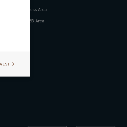
Press Area
B2B Area
PAESI