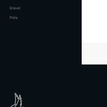
Gravel
Storia
Pista
The Journal
Lavora con n