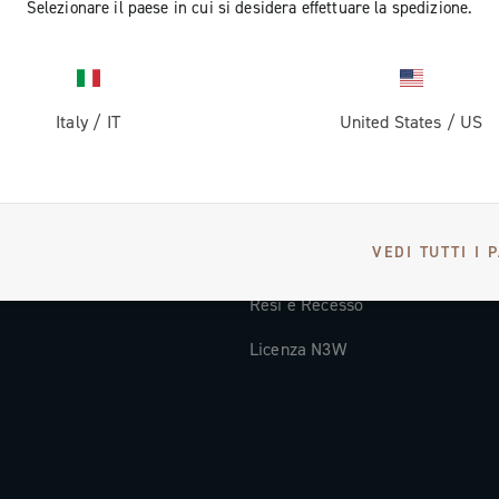
Selezionare il paese in cui si desidera effettuare la spedizione.
Documentazione tecnica
Video Tutorial
Italy
/
IT
United States
/
US
oi
FAQ
Distributori e Service Center
Metodi di Pagamento
VEDI TUTTI I 
Paesi e tempi di spedizione
Resi e Recesso
Licenza N3W