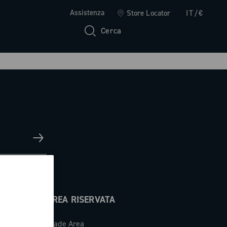
Assistenza
Store Locator
IT/€
Cerca
AREA RISERVATA
Trade Area