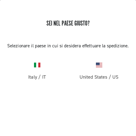
SEI NEL PAESE GIUSTO?
RICEVI NOTIZIE E AGGIORNAMENTI
Iscriviti e resta aggiornato sulle ultime novità
Selezionare il paese in cui si desidera effettuare la spedizione.
Italy
/
IT
United States
/
US
PRODOTTI
Strada
ABOUT
Gravel
Azienda
ASSISTENZA
Pista