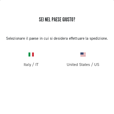
SEI NEL PAESE GIUSTO?
RICEVI NOTIZIE E AGGIORNAMENTI
Iscriviti e resta aggiornato sulle ultime novità
Selezionare il paese in cui si desidera effettuare la spedizione.
Italy
/
IT
United States
/
US
PRODOTTI
Strada
ABOUT
Gravel
Azienda
ASSISTENZA
Pista