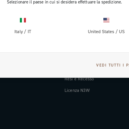
Selezionare il paese in cui si desidera effettuare la spedizione.
Documentazione tecnica
Video Tutorial
Italy
/
IT
United States
/
US
oi
FAQ
Distributori e Service Center
Metodi di Pagamento
VEDI TUTTI I 
Paesi e tempi di spedizione
Resi e Recesso
Licenza N3W