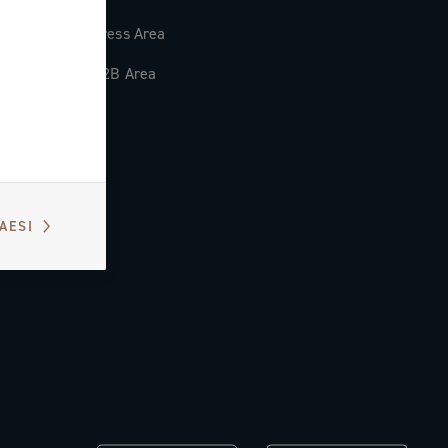
Press Area
B2B Area
PAESI