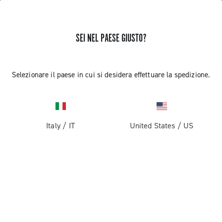
SEI NEL PAESE GIUSTO?
Componenti per Bici Da Corsa
Selezionare il paese in cui si desidera effettuare la spedizione.
Italy
/
IT
United States
/
US