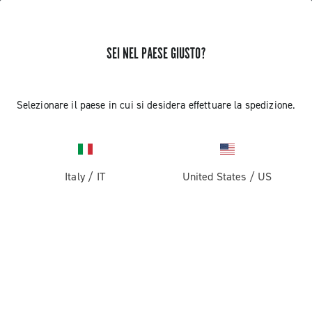
SEI NEL PAESE GIUSTO?
RICEVI NOTIZIE E AGGIORNAMENTI
Iscriviti e resta aggiornato sulle ultime novità
Selezionare il paese in cui si desidera effettuare la spedizione.
Italy
/
IT
United States
/
US
PRODOTTI
Strada
ABOUT
Gravel
Azienda
ASSISTENZA
Pista