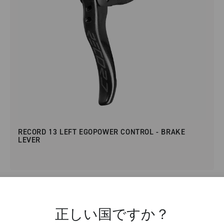
RECORD 13 LEFT EGOPOWER CONTROL - BRAKE
LEVER
正しい国ですか？