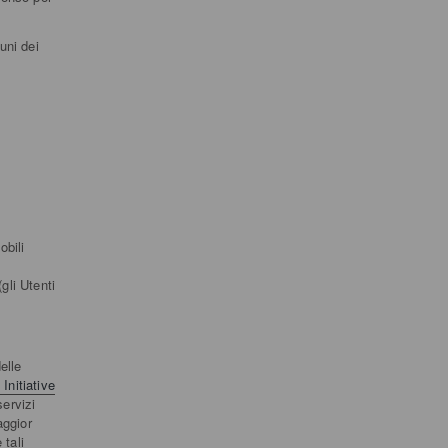
uni dei
obili
i
gli Utenti
elle
Initiative
servizi
aggior
 tali