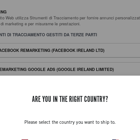
ING
to Web utilizza Strumenti di Tracciamento per fornire annunci personalizzat
 di marketing e per misurarne le prestazioni.
TI DI TRACCIAMENTO GESTITI DA TERZE PARTI
ACEBOOK REMARKETING (FACEBOOK IRELAND LTD)
EMARKETING GOOGLE ADS (GOOGLE IRELAND LIMITED)
EMARKETING CON GOOGLE ANALYTICS (GOOGLE IRELAND LIMITED)
ARE YOU IN THE RIGHT COUNTRY?
OOGLE SIGNALS (GOOGLE IRELAND LIMITED)
Please select the country you want to ship to.
ONITORAGGIO CONVERSIONI DI META ADS (PIXEL DI META) (META
LATFORMS IRELAND LIMITED)