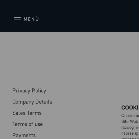
MENÙ
Privacy Policy
Company Details
COOKI
Sales Terms
Questo do
Sito Web d
Terms of use
raccoglier
risorse (
Payments
interagis