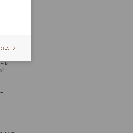
U
 tale
RIES
delle
re le
gli
LE
senso per