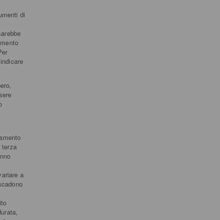
umenti di
sarebbe
momento
Per
 indicare
ero,
sere
o
iamento
 terza
anno
variare a
 scadono
ito
durata,