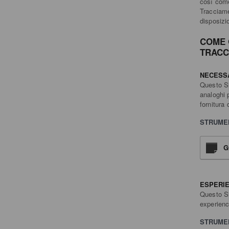
così come
Tracciamen
disposizio
COME 
TRACC
NECESS
Questo Si
analoghi 
fornitura 
STRUMEN
G
ESPERI
Questo Si
experienc
STRUMEN