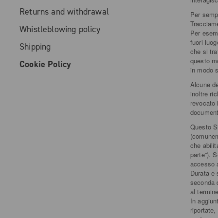
Returns and withdrawal
Per sempl
Tracciame
Whistleblowing policy
Per esemp
fuori luo
Shipping
che si tr
questo mo
Cookie Policy
in modo s
Alcune de
inoltre r
revocato 
document
Questo Si
(comuneme
che abili
parte”). 
accesso a
Durata e 
seconda d
al termin
In aggiun
riportate,