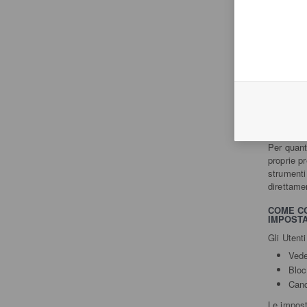
P
COME GE
QUESTO
Qualora l
consenso 
scelte in
Per quant
proprie pr
strumenti
direttame
COME CO
IMPOSTA
Gli Utent
Vede
Bloc
Canc
Le impost