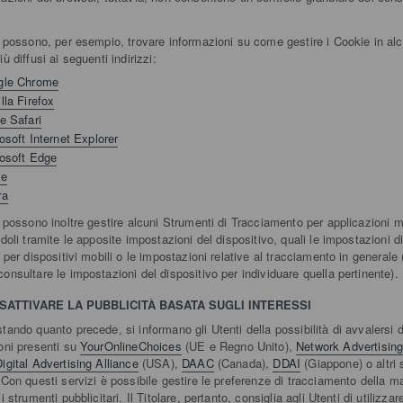
.
i possono, per esempio, trovare informazioni su come gestire i Cookie in alc
ù diffusi ai seguenti indirizzi:
gle Chrome
lla Firefox
e Safari
osoft Internet Explorer
osoft Edge
ve
ra
i possono inoltre gestire alcuni Strumenti di Tracciamento per applicazioni m
doli tramite le apposite impostazioni del dispositivo, quali le impostazioni d
 per dispositivi mobili o le impostazioni relative al tracciamento in generale (
onsultare le impostazioni del dispositivo per individuare quella pertinente).
SATTIVARE LA PUBBLICITÀ BASATA SUGLI INTERESSI
tando quanto precede, si informano gli Utenti della possibilità di avvalersi d
oni presenti su
YourOnlineChoices
(UE e Regno Unito),
Network Advertising 
igital Advertising Alliance
(USA),
DAAC
(Canada),
DDAI
(Giappone) o altri 
 Con questi servizi è possibile gestire le preferenze di tracciamento della m
i strumenti pubblicitari. Il Titolare, pertanto, consiglia agli Utenti di utilizzare