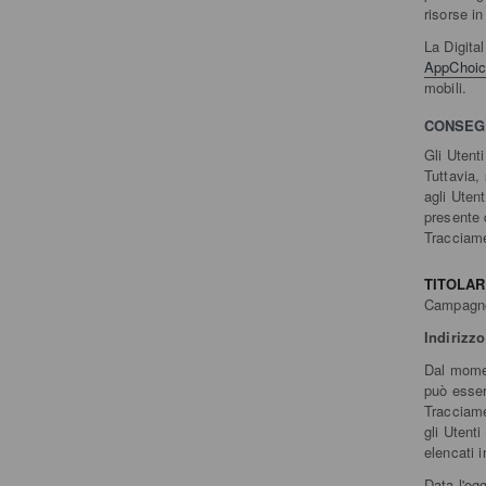
risorse i
La Digita
AppChoi
mobili.
CONSEGU
Gli Utent
Tuttavia,
agli Utent
presente 
Tracciamen
TITOLAR
Campagnol
Indirizzo
Dal momen
può esser
Tracciame
gli Utenti
elencati 
Data l'og