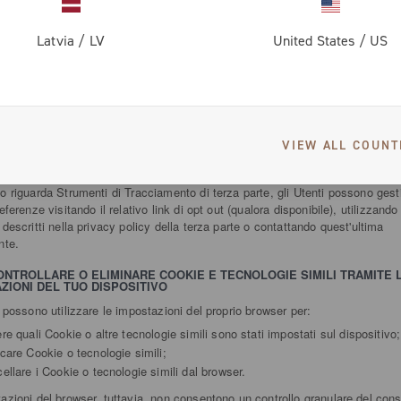
UBBLICO SIMILE DI FACEBOOK (FACEBOOK IRELAND LTD)
Latvia
/
LV
United States
/
US
STIRE LE PREFERENZE E PRESTARE O REVOCARE IL CONSENSO S
 SITO WEB
’utilizzo dei Tracker sia basato sul consenso, l’Utente può fornire o revocare
VIEW ALL COUNT
impostando o aggiornando le proprie preferenze tramite il relativo pannello 
 materia di privacy disponibile su questo Sito Web.
o riguarda Strumenti di Tracciamento di terza parte, gli Utenti possono gesti
eferenze visitando il relativo link di opt out (qualora disponibile), utilizzando 
 descritti nella privacy policy della terza parte o contattando quest'ultima
nte.
NTROLLARE O ELIMINARE COOKIE E TECNOLOGIE SIMILI TRAMITE 
ZIONI DEL TUO DISPOSITIVO
i possono utilizzare le impostazioni del proprio browser per:
re quali Cookie o altre tecnologie simili sono stati impostati sul dispositivo;
care Cookie o tecnologie simili;
ellare i Cookie o tecnologie simili dal browser.
azioni del browser, tuttavia, non consentono un controllo granulare del con