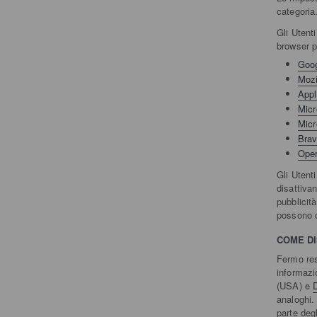
categoria
Gli Utent
browser pi
Goo
Mozi
Appl
Micr
Micr
Bra
Ope
Gli Utent
disattivan
pubblicità
possono c
COME DI
Fermo res
informazi
(USA) e
D
analoghi.
parte degl