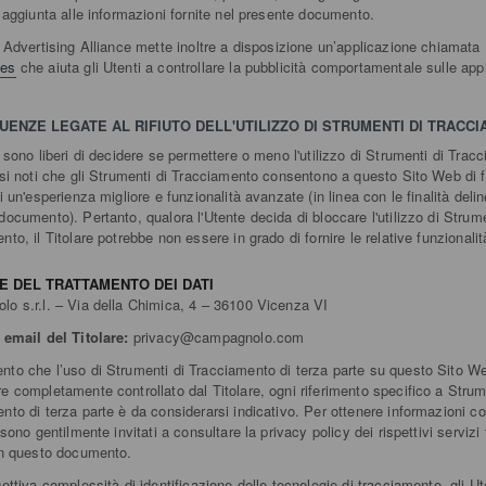
n aggiunta alle informazioni fornite nel presente documento.
l Advertising Alliance mette inoltre a disposizione un’applicazione chiamata
ces
che aiuta gli Utenti a controllare la pubblicità comportamentale sulle app
ENZE LEGATE AL RIFIUTO DELL'UTILIZZO DI STRUMENTI DI TRACC
i sono liberi di decidere se permettere o meno l'utilizzo di Strumenti di Trac
 si noti che gli Strumenti di Tracciamento consentono a questo Sito Web di f
i un'esperienza migliore e funzionalità avanzate (in linea con le finalità deli
documento). Pertanto, qualora l'Utente decida di bloccare l'utilizzo di Strume
to, il Titolare potrebbe non essere in grado di fornire le relative funzionalit
E DEL TRATTAMENTO DEI DATI
o s.r.l. – Via della Chimica, 4 – 36100 Vicenza VI
 email del Titolare:
privacy@campagnolo.com
to che l’uso di Strumenti di Tracciamento di terza parte su questo Sito W
e completamente controllato dal Titolare, ogni riferimento specifico a Strum
nto di terza parte è da considerarsi indicativo. Per ottenere informazioni c
 sono gentilmente invitati a consultare la privacy policy dei rispettivi servizi 
in questo documento.
gettiva complessità di identificazione delle tecnologie di tracciamento, gli U