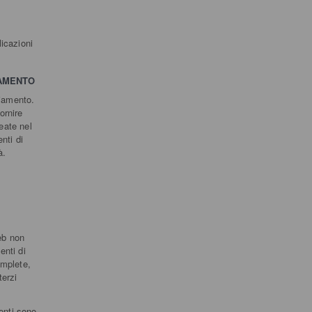
licazioni
IAMENTO
ciamento.
ornire
neate nel
nti di
à.
eb non
enti di
omplete,
terzi
tenti sono