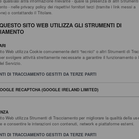
 qualsiasi altra informazione rilevante - quale la presenza di altri Strumenti
to - nelle privacy policy dei rispettivi fornitori terzi (tramite i link messi a
ne) o contattando il Titolare.
QUESTO SITO WEB UTILIZZA GLI STRUMENTI DI
IAMENTO
ARI
to Web utilizza Cookie comunemente detti “tecnici” o altri Strumenti di Tr
per svolgere attività strettamente necessarie a garantire il funzionamento o 
del Servizio.
TI DI TRACCIAMENTO GESTITI DA TERZE PARTI
OOGLE RECAPTCHA (GOOGLE IRELAND LIMITED)
ENZA
to Web utilizza Strumenti di Tracciamento per migliorare la qualità della us
e e consentire le interazioni con contenuti, network e piattaforme esterni.
TI DI TRACCIAMENTO GESTITI DA TERZE PARTI