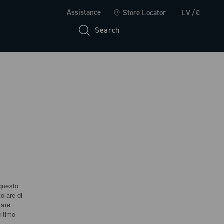
Assistance
Store Locator
LV/€
Search
 questo
tolare di
zare
ultimo