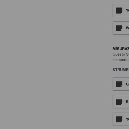
Y
W
MISURA
Questo Si
comportam
STRUMEN
G
S
Y