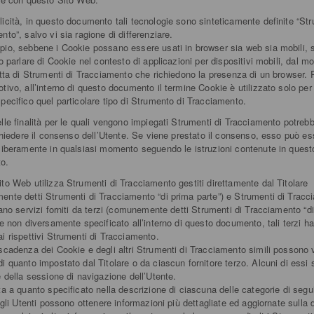
icità, in questo documento tali tecnologie sono sinteticamente definite “Str
nto”, salvo vi sia ragione di differenziare.
io, sebbene i Cookie possano essere usati in browser sia web sia mobili, 
go parlare di Cookie nel contesto di applicazioni per dispositivi mobili, dal 
atta di Strumenti di Tracciamento che richiedono la presenza di un browser. 
tivo, all’interno di questo documento il termine Cookie è utilizzato solo per
pecifico quel particolare tipo di Strumento di Tracciamento.
lle finalità per le quali vengono impiegati Strumenti di Tracciamento potrebb
ichiedere il consenso dell’Utente. Se viene prestato il consenso, esso può es
liberamente in qualsiasi momento seguendo le istruzioni contenute in quest
o.
to Web utilizza Strumenti di Tracciamento gestiti direttamente dal Titolare
nte detti Strumenti di Tracciamento “di prima parte”) e Strumenti di Tracc
tano servizi forniti da terzi (comunemente detti Strumenti di Tracciamento “di
Se non diversamente specificato all’interno di questo documento, tali terzi h
i rispettivi Strumenti di Tracciamento.
scadenza dei Cookie e degli altri Strumenti di Tracciamento simili possono 
i quanto impostato dal Titolare o da ciascun fornitore terzo. Alcuni di essi
e della sessione di navigazione dell’Utente.
ta a quanto specificato nella descrizione di ciascuna delle categorie di segu
 gli Utenti possono ottenere informazioni più dettagliate ed aggiornate sulla 