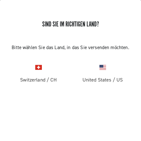
SIND SIE IM RICHTIGEN LAND?
DOKUMENTATION
Bitte wählen Sie das Land, in das Sie versenden möchten.
Technische Handbücher sind für den Gebrauch durch
professionelle Mechaniker bestimmt. Personen, die
nicht fachlich für die Montage von Fahrrädern
qualifiziert sind, sollten nicht versuchen, die
Switzerland
/
CH
United States
/
US
Komponenten zu installieren und daran zu arbeiten, da
Gefahr besteht, dass sie fehlerhafte Arbeiten ausführen,
die zu Funktionsstörungen der Komponenten und
folglich zu Unfällen oder Verletzungen