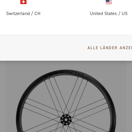
Switzerland
/
CH
United States
/
US
BORA ULTRA WTO 35 C23 DISC BRAKE
RENNRAD - FULL CARBON - MIT NIEDRIGEM PROFIL -
DISC
ALLE LÄNDER ANZE