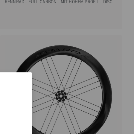
RENNRAD - FULL CARBON - MIT HOHEM PROFIL - DISC