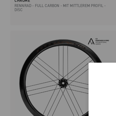
CHROME
RENNRAD - FULL CARBON - MIT MITTLEREM PROFIL -
DISC