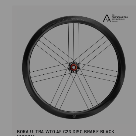
BORA ULTRA WTO 45 C23 DISC BRAKE BLACK