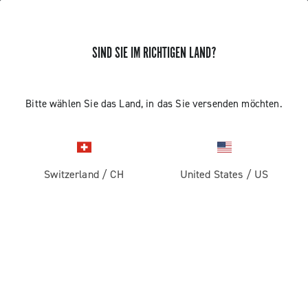
SIND SIE IM RICHTIGEN LAND?
ERHALTEN SIE NEUIGKEITEN UND UPDATES
Abonnieren und bleiben Sie auf dem Laufenden über
Bitte wählen Sie das Land, in das Sie versenden möchten.
die neuesten Nachrichten von Campagnolo
Switzerland
/
CH
United States
/
US
PRODUKTE
Rennrad
ABOUT
Gravel
Unternehmen