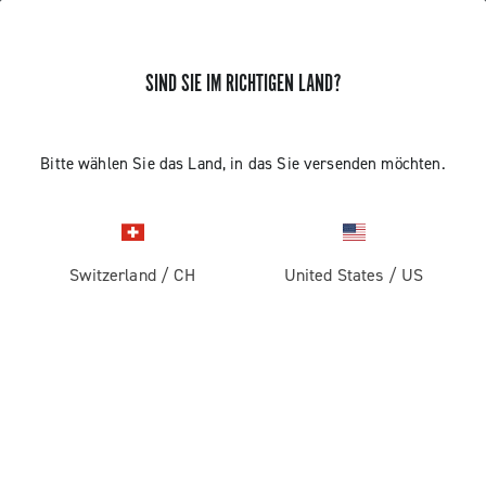
SIND SIE IM RICHTIGEN LAND?
ERHALTEN SIE NEUIGKEITEN UND UPDATES
Abonnieren und bleiben Sie auf dem Laufenden über
Bitte wählen Sie das Land, in das Sie versenden möchten.
die neuesten Nachrichten von Campagnolo
Switzerland
/
CH
United States
/
US
PRODUKTE
Rennrad
ABOUT
Gravel
Unternehmen