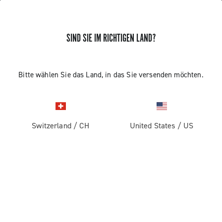
ERHALTEN SIE NEUIGKEITEN UND UPDATES
SIND SIE IM RICHTIGEN LAND?
Abonnieren und bleiben Sie auf dem Laufenden über
die neuesten Nachrichten von Campagnolo
Bitte wählen Sie das Land, in das Sie versenden möchten.
Switzerland
/
CH
United States
/
US
PRODUKTE
Rennrad
ABOUT
Gravel
Unternehmen
SUPPORT
Pista
Geschichte
Kontaktieren Sie uns