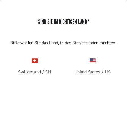
SIND SIE IM RICHTIGEN LAND?
AUSTAUSCH DER HAUPTPLATINE
Bitte wählen Sie das Land, in das Sie versenden möchten.
DES ERGOPOWER SUPER RECORD
13/RECORD 13
Switzerland
/
CH
United States
/
US
Erfahren Sie, wie Sie die Ergopower vom Lenker
abmontieren und die Hauptplatine austauschen können