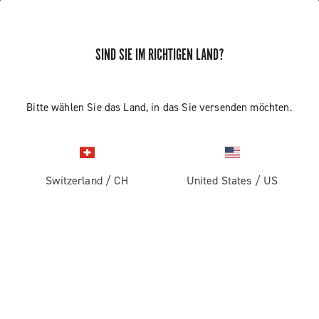
SIND SIE IM RICHTIGEN LAND?
INSTALLATION DER
Bitte wählen Sie das Land, in das Sie versenden möchten.
SATELLITENTASTE – ERGOPOWER
SUPER RECORD 13
Switzerland
/
CH
United States
/
US
Erfahren Sie, wie Sie die Satellite-Taste am Lenker
montieren