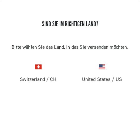
SIND SIE IM RICHTIGEN LAND?
MECHANISCHER EINBAU DER SUPER
Bitte wählen Sie das Land, in das Sie versenden möchten.
RECORD 13S/RECORD 13S
WIRELESS GRUPPE
Switzerland
/
CH
United States
/
US
Entdecken Sie die Besonderheiten der Installation der
Komplettgruppe. Informationen zur Einstellung der
Kettenlänge finden Sie statt im Video im
Benutzerhandbuch: Kette mit C-Link (Super Record 13-
Record 13)