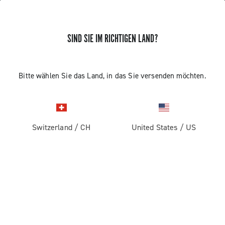
SIND SIE IM RICHTIGEN LAND?
ERHALTEN SIE NEUIGKEITEN UND UPDATES
Abonnieren und bleiben Sie auf dem Laufenden über
Bitte wählen Sie das Land, in das Sie versenden möchten.
die neuesten Nachrichten von Campagnolo
Switzerland
/
CH
United States
/
US
PRODUKTE
Rennrad
ABOUT
Gravel
Unternehmen