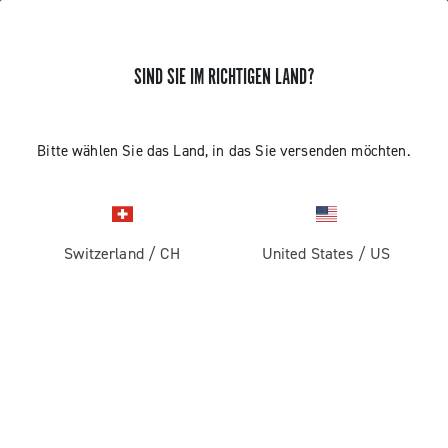
SIND SIE IM RICHTIGEN LAND?
ERHALTEN SIE NEUIGKEITEN UND UPDATES
Abonnieren und bleiben Sie auf dem Laufenden über
Bitte wählen Sie das Land, in das Sie versenden möchten.
die neuesten Nachrichten von Campagnolo
Switzerland
/
CH
United States
/
US
PRODUKTE
Rennrad
ABOUT
Gravel
Unternehmen