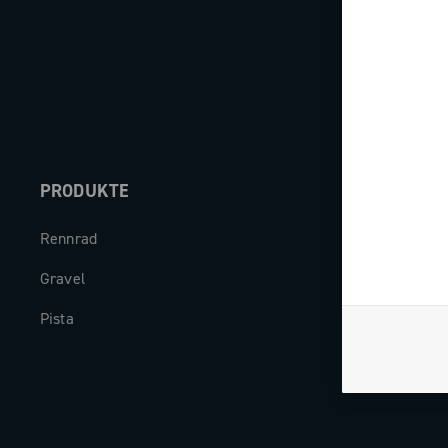
Abonnie
PRODUKTE
ABOUT
Rennrad
Unternehme
Gravel
Geschichte
Pista
The Journal
Arbeite mit u