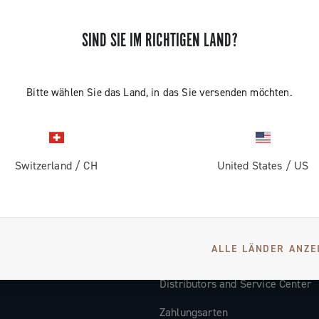
ren und bleiben Sie auf dem Laufenden über die neuesten Nachric
Campagnolo
SIND SIE IM RICHTIGEN LAND?
Bitte wählen Sie das Land, in das Sie versenden möchten.
SUPPORT
Switzerland
/
CH
United States
/
US
n
Kontaktieren Sie uns
Dokumentation
Video-Tutorial
ALLE LÄNDER ANZE
ns
FAQ
Distributors and Service Center
Zahlungsarten