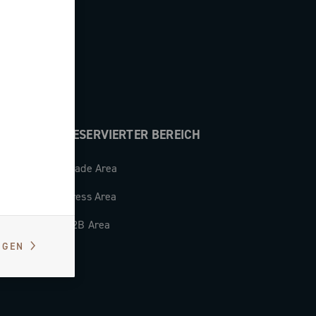
hten von
RESERVIERTER BEREICH
Trade Area
Press Area
B2B Area
IGEN