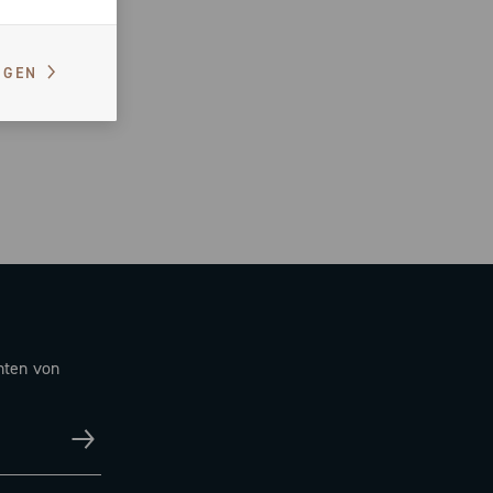
IGEN
hten von