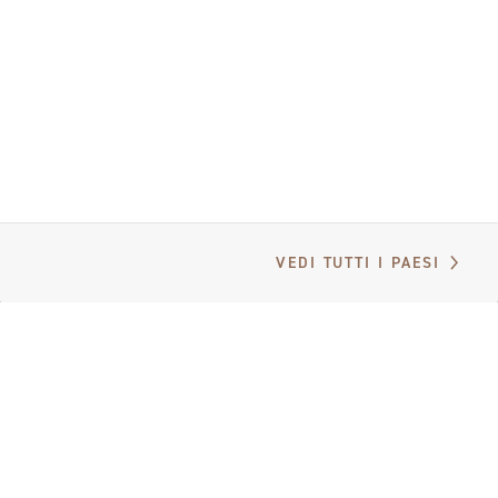
VEDI TUTTI I PAESI
RICEVI NOTIZIE E AGGIORNAMENTI
Iscriviti e resta aggiornato sulle ultime novità