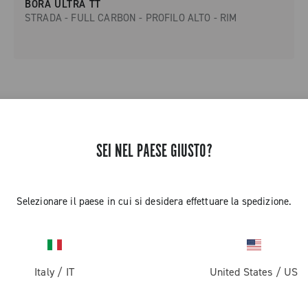
BORA ULTRA TT
STRADA - FULL CARBON - PROFILO ALTO - RIM
3 di 3 prodotti
SEI NEL PAESE GIUSTO?
Selezionare il paese in cui si desidera effettuare la spedizione.
GUARDA ANCHE
Freni A Disco
Italy
/
IT
United States
/
US