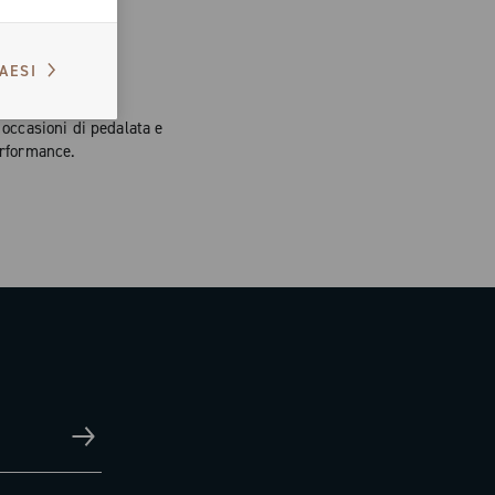
PAESI
OLO
occasioni di pedalata e
performance.