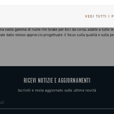
VEDI TUTTI I 
 VERSATILITÀ DELLE RUOTE PER BICI CON FRENI RIM CAMPAGN
 vasta gamma di ruote rim brake per bici da corsa, adatte a tutte le 
ate dallo stesso approccio progettuale: il focus sulla qualità e sulla 
RICEVI NOTIZIE E AGGIORNAMENTI
Iscriviti e resta aggiornato sulle ultime novità