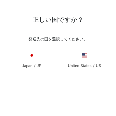
正しい国ですか？
ロード
レース・バイク用ホイール
リム・ブレーキ
リム・ブレーキ・バイ
発送先の国を選択してください。
ク用ホイール
カンパニョーロ・ホイール: 誕生以来、クオリティ
ー、パフォーマンス、優れた信頼性の代名詞です。
Japan
/
JP
United States
/
US
リム・ブレーキ・バイク用の幅広いレンジを含ん
だ、スピード、ヒルクライム、レース、トレーニン
グのための無限のソリューション。
フィルター
見る：
1
2
並べ替え
Price high to low