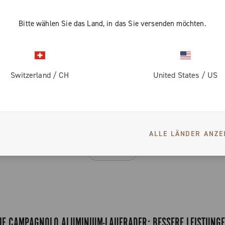
Bitte wählen Sie das Land, in das Sie versenden möchten.
2 von 2 Produkten
Switzerland
/
CH
United States
/
US
SIEHE AUCH
ALLE LÄNDER ANZE
Carbon
IE CAMPAGNOLO ALUMINIUM-LAUFRÄDER: BESSERE LEISTUNG