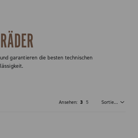
NRÄDER
nd garantieren die besten technischen
ässigkeit.
Ansehen:
3
5
Sortieren Nach
Preis Absteigend
Preis Aufsteigend