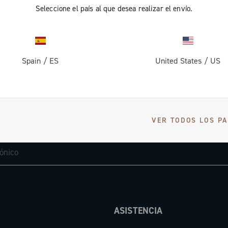
Seleccione el país al que desea realizar el envío.
Spain
/
ES
United States
/
US
RECIBE NOTICIAS Y ACTUALIZACIONES
VER TODOS LOS PA
Suscríbete y mantente al día con las últimas noticias
ASISTENCIA