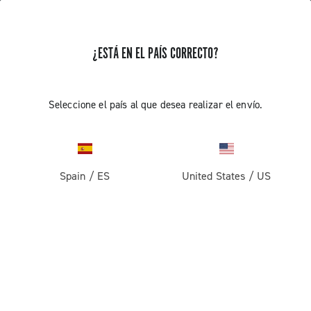
RECIBE NOTICIAS Y ACTUALIZACIONES
¿ESTÁ EN EL PAÍS CORRECTO?
Suscríbete y mantente al día con las últimas noticias
Seleccione el país al que desea realizar el envío.
PRODUCTOS
Spain
/
ES
United States
/
US
Carretera
ABOUT
Gravel
Empresa
ASISTENCIA
Pista
Historia
Contáctenos
ÁREA RESERVADA