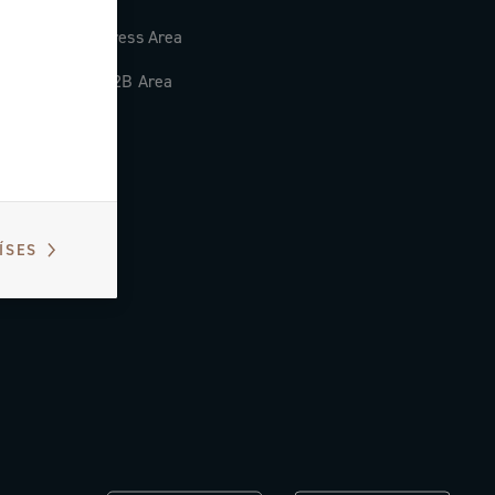
Press Area
B2B Area
ÍSES