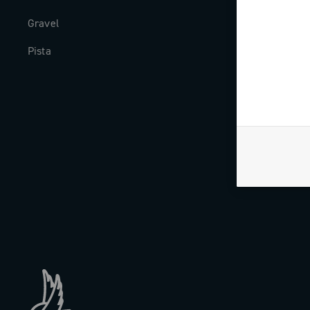
Gravel
Historia
Pista
The Journal
Trabaja con n