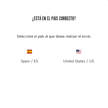
¿ESTÁ EN EL PAÍS CORRECTO?
RECIBE NOTICIAS Y ACTUALIZACIONES
Suscríbete y mantente al día con las últimas noticias
Seleccione el país al que desea realizar el envío.
Spain
/
ES
United States
/
US
PRODUCTOS
Carretera
ABOUT
Gravel
Empresa
ASISTENCIA
Pista