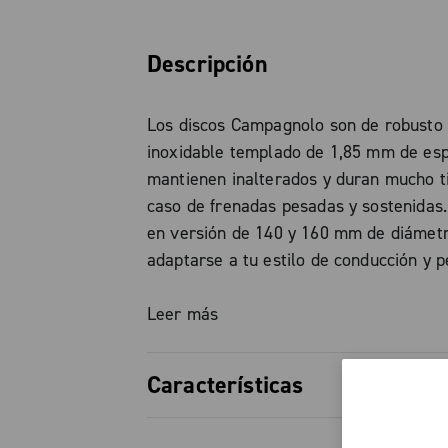
Descripción
Los discos Campagnolo son de robusto
inoxidable templado de 1,85 mm de esp
mantienen inalterados y duran mucho 
caso de frenadas pesadas y sostenidas.
en versión de 140 y 160 mm de diámetr
adaptarse a tu estilo de conducción y p
ulterior ahorro de peso. Con la misma p
mismas pastillas, el disco más grande
Leer más
potencia de frenada superior gracias a
disipación del calor sobre una más ampl
Características
Los elementos del sistema de freno de 