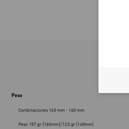
evolución del ya probado sistema hidrá
Campagnolo
Modulación fiable y progresiva: perfect
control sobre todos los recorridos
Leer más
Discos de acero inoxidable templado: r
ligeros y resistentes a la corrosión
Peso
Discos de 140 y 160 mm - para adaptars
de conducción y a tu bici
Combinaciones 160 mm - 140 mm
Peso 157 gr (160mm)/123 gr (140mm)