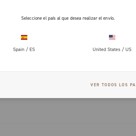
ulico
Seleccione el país al que desea realizar el envío.
a para el
Spain
/
ES
United States
/
US
ESPECIFICACIONES
obustos,
VER TODOS LOS PA
e a tu estilo