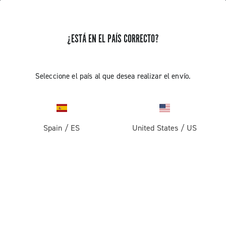
¿ESTÁ EN EL PAÍS CORRECTO?
RECIBE NOTICIAS Y ACTUALIZACIONES
Suscríbete y mantente al día con las últimas noticias
Seleccione el país al que desea realizar el envío.
Spain
/
ES
United States
/
US
PRODUCTOS
Carretera
ABOUT
Gravel
Empresa
ASISTENCIA
Pista