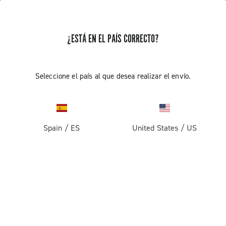
¿ESTÁ EN EL PAÍS CORRECTO?
RECIBE NOTICIAS Y ACTUALIZACIONES
Suscríbete y mantente al día con las últimas noticias
Seleccione el país al que desea realizar el envío.
Spain
/
ES
United States
/
US
PRODUCTOS
Carretera
ABOUT
Gravel
Empresa
ASISTENCIA
Pista