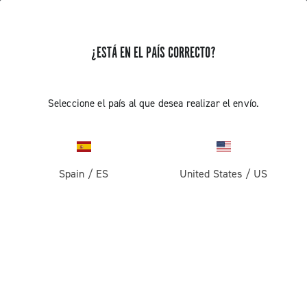
RECIBE NOTICIAS Y ACTUALIZACIONES
¿ESTÁ EN EL PAÍS CORRECTO?
Suscríbete y mantente al día con las últimas noticias
Seleccione el país al que desea realizar el envío.
PRODUCTOS
Spain
/
ES
United States
/
US
Carretera
ABOUT
Gravel
Empresa
ASISTENCIA
Pista
Historia
Contáctenos
ÁREA RESERVADA