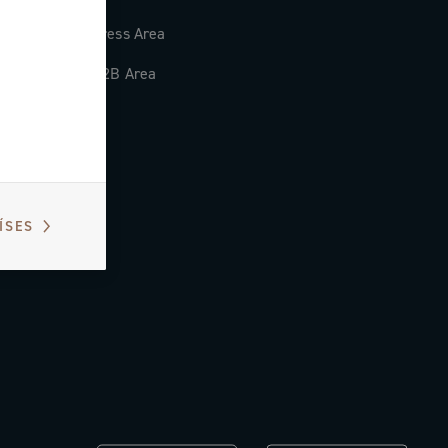
Press Area
B2B Area
ÍSES