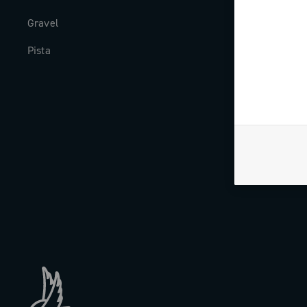
Gravel
Historia
Pista
The Journal
Trabaja con n