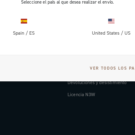
Seleccione el país al que desea realizar el envío.
Documentación
Video instrucciones
Spain
/
ES
United States
/
US
osotros
FAQ
Distributors and Service Center
Formas de pago
VER TODOS LOS PA
Países y tiempos de expedición
Devoluciones y desistimiento
Licencia N3W